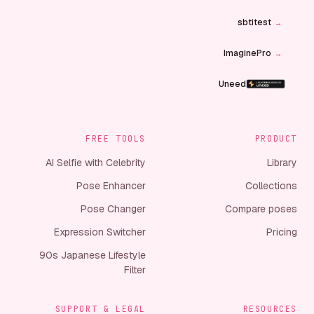
sbtitest
→
ImaginePro
→
Uneed
Indie.Deals
→
FREE TOOLS
PRODUCT
T0 AI Tools Directory
→
AI Selfie with Celebrity
Library
Artificin
Pose Enhancer
Collections
AiToolGo
Pose Changer
Compare poses
→
Expression Switcher
Pricing
SeekTool.ai
→
90s Japanese Lifestyle
Filter
SeekAIs
→
AI Stage
→
SUPPORT & LEGAL
RESOURCES