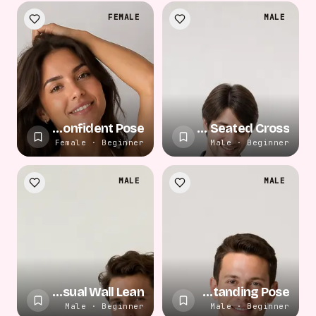
FEMALE
MALE
Casual Confident Pose
Casual Seated Cross
Female · Beginner
Male · Beginner
MALE
MALE
Casual Wall Lean
Casual Standing Pose
Male · Beginner
Male · Beginner