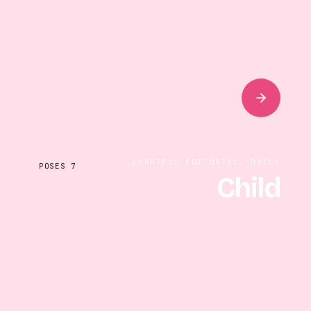
CURATED. EDITORIAL. DAILY.
POSES
7
Child