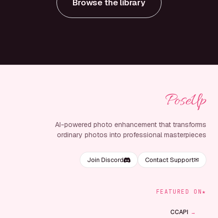
Browse the library
Foote
PoseUp
AI-powered photo enhancement that transforms
ordinary photos into professional masterpieces
Join Discord
Contact Support
✉
FEATURED ON
★
CCAPI
→