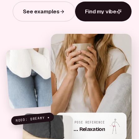
See examples
Find my vibe
MOOD: DREAMY
★
POSE REFERENCE
Hip pop, left weight
Phone, chest height
Casual Seated Relaxation