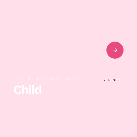
CURATED. EDITORIAL. DAILY.
7
POSES
Child