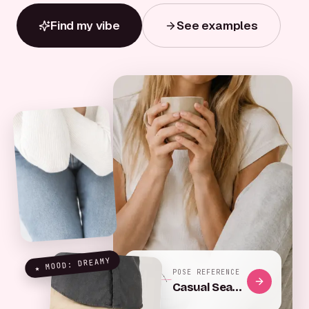
Find my vibe
See examples
★ MOOD: DREAMY
POSE REFERENCE
Hip pop, left weight
Phone, chest height
Casual Seated Relaxation