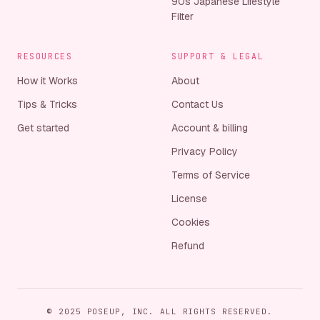
90s Japanese Lifestyle
SeekAIs
Filter
→
AI Stage
→
RESOURCES
SUPPORT & LEGAL
Startup Fame
How it Works
About
Tips & Tricks
Contact Us
AIStage
→
Get started
Account & billing
Twelve Tools
Privacy Policy
Turbo0
Terms of Service
License
Product Hunt
Cookies
AI Toolz Dir
→
Refund
Microlaunch
Fazier
© 2025 POSEUP, INC. ALL RIGHTS RESERVED.