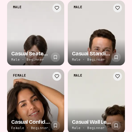
MALE
MALE
Casual Seated Cross
Casual Standing Pose
Male · Beginner
Male · Beginner
FEMALE
MALE
Casual Confident Pose
Casual Wall Lean
Female · Beginner
Male · Beginner