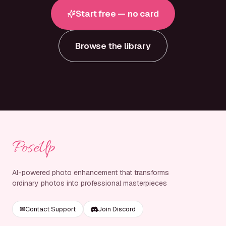
Start free — no card
Browse the library
Footer
PoseUp
AI-powered photo enhancement that transforms
ordinary photos into professional masterpieces
✉
Contact Support
Join Discord