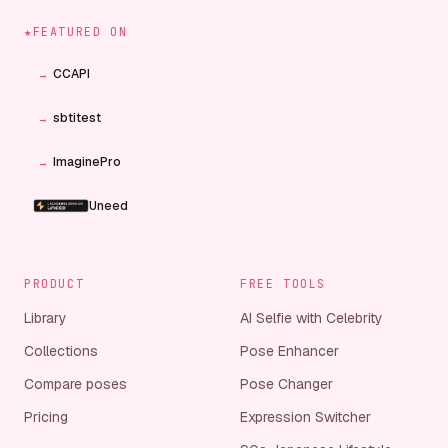
★
FEATURED ON
CCAPI
→
sbtitest
→
ImaginePro
→
Uneed
Indie.Deals
→
PRODUCT
FREE TOOLS
T0 AI Tools Directory
→
Library
AI Selfie with Celebrity
Artificin
Collections
Pose Enhancer
AiToolGo
Compare poses
Pose Changer
→
Pricing
Expression Switcher
SeekTool.ai
→