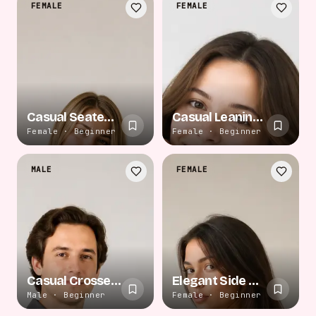
FEMALE
FEMALE
Casual Seated Relaxation
Casual Leaning Smile
Female · Beginner
Female · Beginner
MALE
FEMALE
Casual Crossed Arms
Elegant Side Gaze
Male · Beginner
Female · Beginner