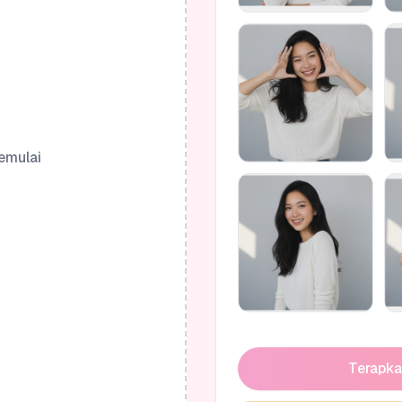
emulai
Terapka