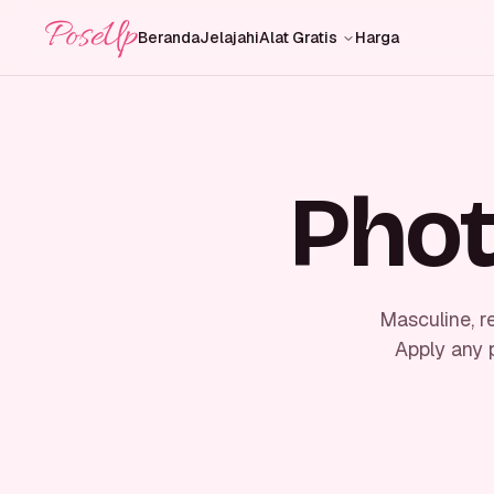
PoseUp
Beranda
Jelajahi
Alat Gratis
Harga
Phot
Masculine, r
Apply any 