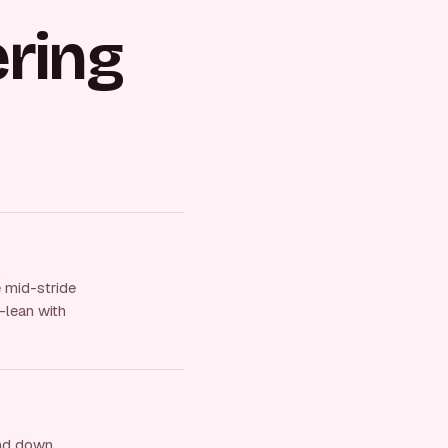
ring
e mid-stride
-lean with
nd down,