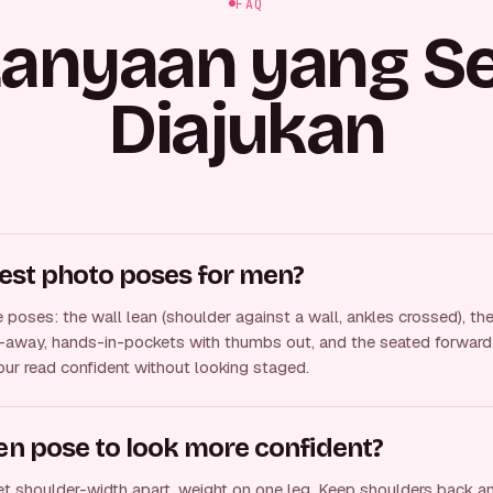
FAQ
tanyaan yang Se
Diajukan
est photo poses for men?
 poses: the wall lean (shoulder against a wall, ankles crossed), th
ok-away, hands-in-pockets with thumbs out, and the seated forward
our read confident without looking staged.
n pose to look more confident?
t shoulder-width apart, weight on one leg. Keep shoulders back a