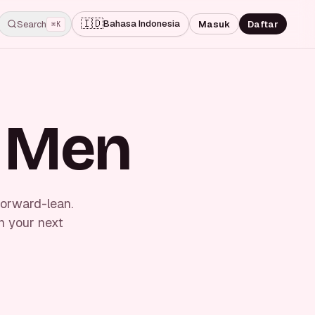
🇮🇩
Bahasa Indonesia
Search
Masuk
Daftar
⌘K
r Men
forward-lean.
n your next