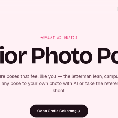
ALAT AI GRATIS
ior Photo P
ure poses that feel like you — the letterman lean, camp
y any pose to your own photo with AI or take the refere
shoot.
Coba Gratis Sekarang