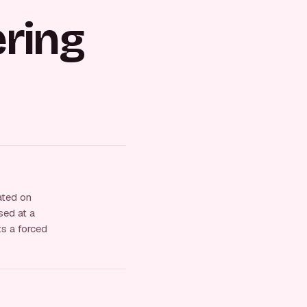
ring
ated on
sed at a
s a forced