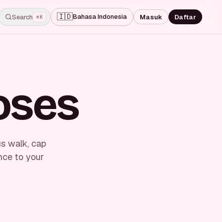
🇮🇩
Bahasa Indonesia
Search
Masuk
Daftar
⌘K
oses
us walk, cap
nce to your