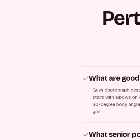
Per
What are good 
Guys photograph best i
stairs with elbows on 
30-degree body angle.
grin.
What senior po