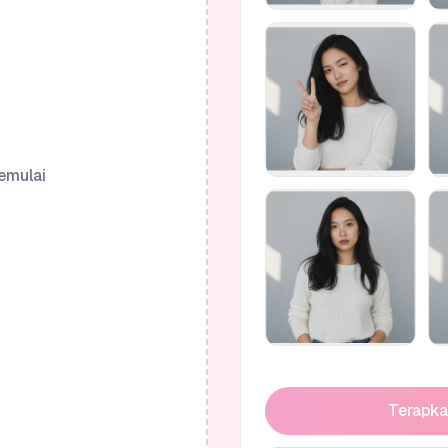
emulai
Terapka