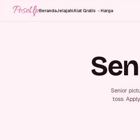
PoseUp
Beranda
Jelajahi
Alat Gratis
Harga
Sen
Senior pict
toss. Appl