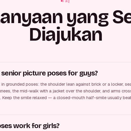
FAQ
tanyaan yang Se
Diajukan
senior picture poses for guys?
n grounded poses: the shoulder lean against brick or a locker, se
knees, the mid-walk with a jacket over the shoulder, and arms cros
 Keep the smile relaxed — a closed-mouth half-smile usually beat
ses work for girls?