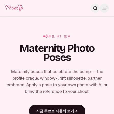
PoseUp
무료 AI 도구
Maternity Photo
Poses
Maternity poses that celebrate the bump — the
profile cradle, window-light silhouette, partner
embrace. Apply a pose to your own photo with AI or
bring the reference to your shoot.
지금 무료로 사용해 보기