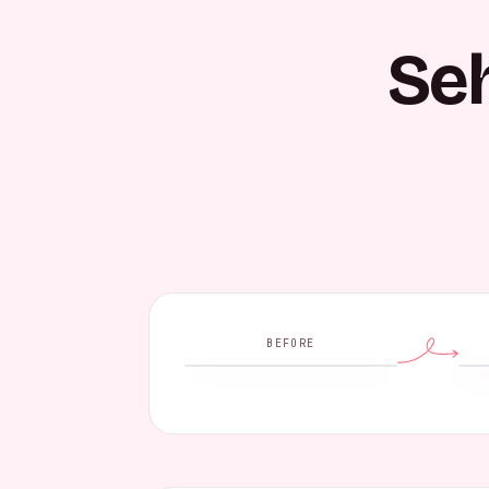
Seh
BEFORE