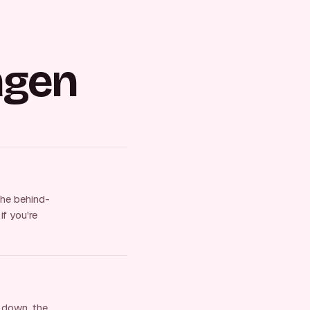
agen
the behind-
if you're
k down, the