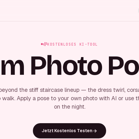
KOSTENLOSES KI-TOOL
m Photo P
eyond the stiff staircase lineup — the dress twirl, cors
 walk. Apply a pose to your own photo with AI or use t
on the night.
Jetzt Kostenlos Testen