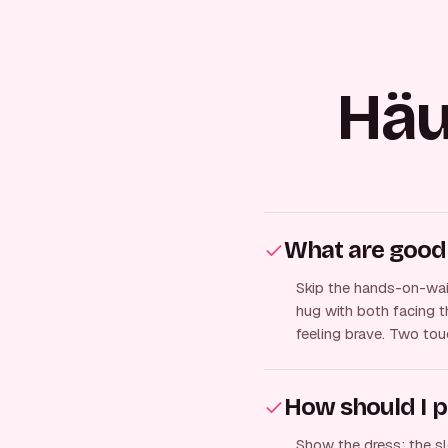
Häu
What are good
Skip the hands-on-wais
hug with both facing th
feeling brave. Two tou
How should I p
Show the dress: the slo