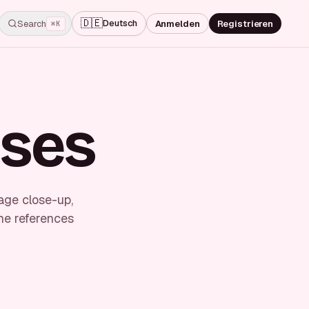
🇩🇪
Deutsch
Search
Anmelden
Registrieren
⌘K
oses
age close-up,
he references