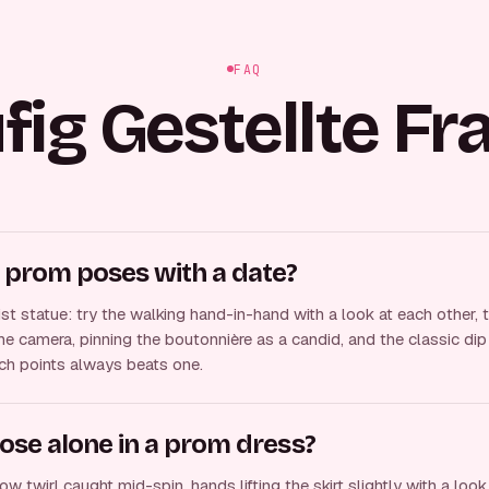
FAQ
fig Gestellte Fr
 prom poses with a date?
t statue: try the walking hand-in-hand with a look at each other, 
e camera, pinning the boutonnière as a candid, and the classic dip 
ch points always beats one.
ose alone in a prom dress?
w twirl caught mid-spin, hands lifting the skirt slightly with a loo