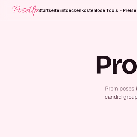
PoseUp
Startseite
Entdecken
Kostenlose Tools
Preise
Pro
Prom poses b
candid group