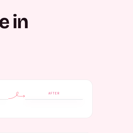
e in
AFTER