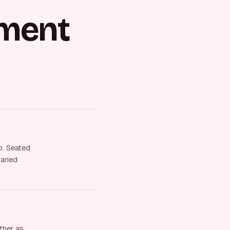
ment
o. Seated
varied
ther as