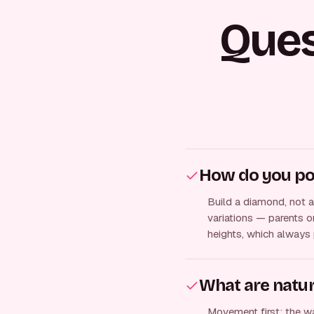
Que
How do you pos
Build a diamond, not a 
variations — parents o
heights, which always 
What are natur
Movement first: the wa