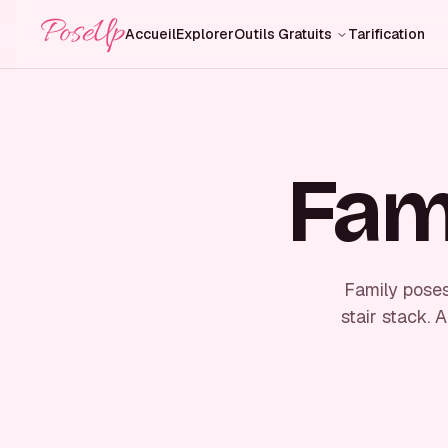
PoseUp
Accueil
Explorer
Outils Gratuits
Tarification
Fam
Family poses
stair stack. 