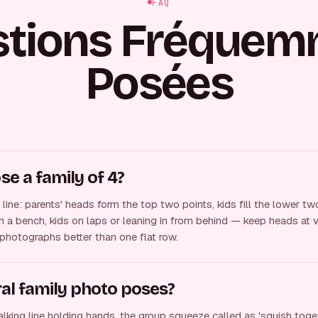
FAQ
stions Fréquem
Posées
e a family of 4?
line: parents' heads form the top two points, kids fill the lower tw
n a bench, kids on laps or leaning in from behind — keep heads at 
photographs better than one flat row.
al family photo poses?
lking line holding hands, the group squeeze called as 'squish toge