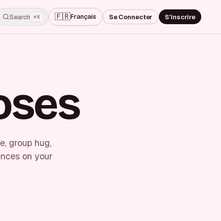
🇫🇷
Français
Search
Se Connecter
S'inscrire
⌘K
oses
e, group hug,
rences on your