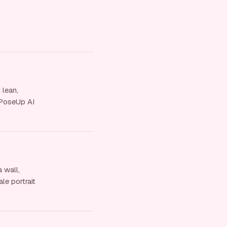
 lean,
. PoseUp AI
 wall,
le portrait