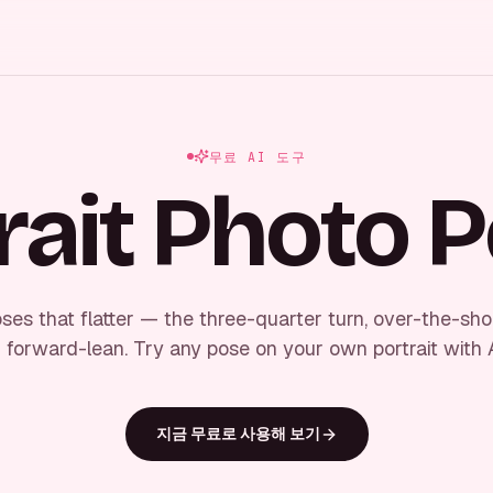
무료 AI 도구
rait Photo 
oses that flatter — the three-quarter turn, over-the-sho
 forward-lean. Try any pose on your own portrait with AI
지금 무료로 사용해 보기