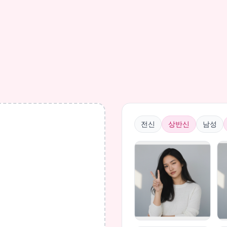
전신
상반신
남성