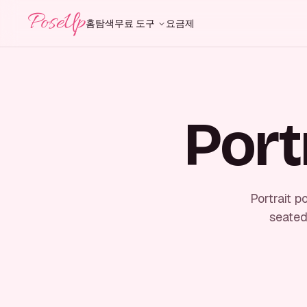
PoseUp
홈
탐색
무료 도구
요금제
Port
Portrait p
seated