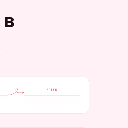
 в
n
AFTER