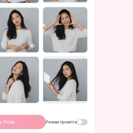
ь Позу
Режим промпта