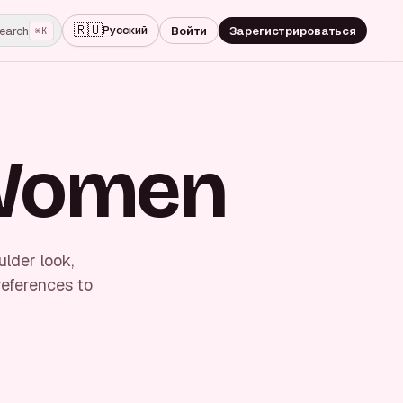
🇷🇺
Русский
earch
Войти
Зарегистрироваться
⌘K
 Women
lder look,
references to