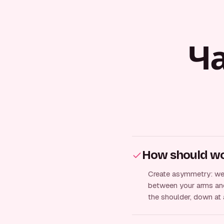
Ч
How should wom
Create asymmetry: weig
between your arms and
the shoulder, down at 