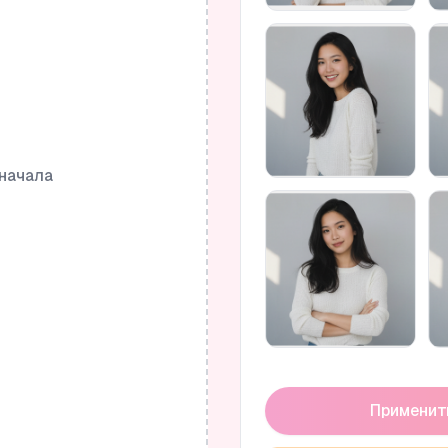
 начала
Применит