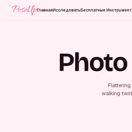
PoseUp
Главная
Исследовать
Бесплатные Инструмен
Photo
Flatterin
walking twir