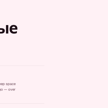
ые
Keep space
 go — over