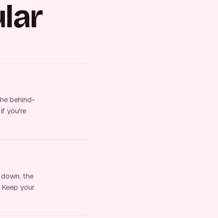
lar
the behind-
if you're
k down, the
. Keep your