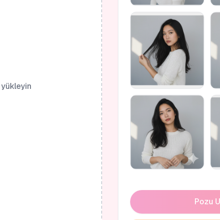
 yükleyin
Pozu U