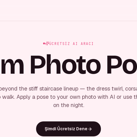
ÜCRETSIZ AI ARACI
m Photo P
eyond the stiff staircase lineup — the dress twirl, cors
 walk. Apply a pose to your own photo with AI or use t
on the night.
Şimdi Ücretsiz Dene