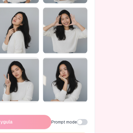
ygula
Prompt mode