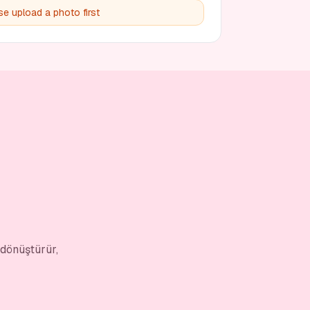
se upload a photo first
 dönüştürür,