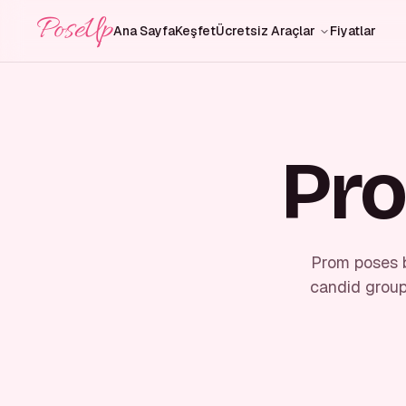
PoseUp
Ana Sayfa
Keşfet
Ücretsiz Araçlar
Fiyatlar
Pro
Prom poses b
candid group