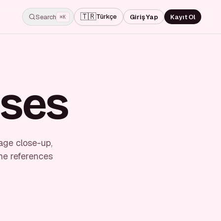
🇹🇷
Türkçe
Search
Giriş Yap
Kayıt Ol
⌘K
oses
age close-up,
he references