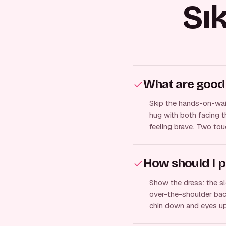
Sı
What are good
Skip the hands-on-wais
hug with both facing th
feeling brave. Two tou
How should I p
Show the dress: the slo
over-the-shoulder back
chin down and eyes up