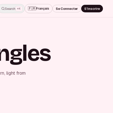
🇫🇷
Français
Search
Se Connecter
S'inscrire
⌘K
ngles
n, light from