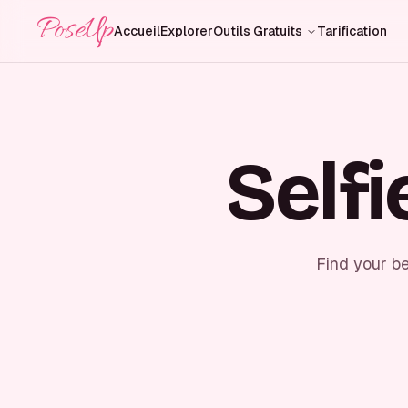
PoseUp
Accueil
Explorer
Outils Gratuits
Tarification
Self
Find your be