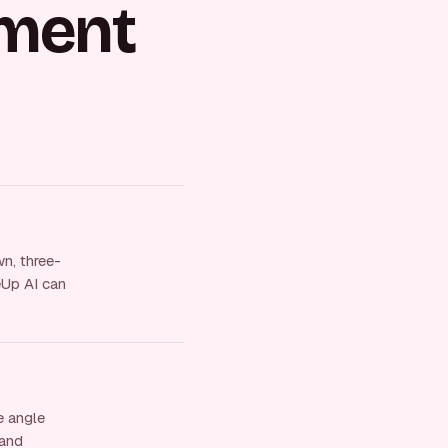
ment
wn, three-
seUp AI can
e angle
 and