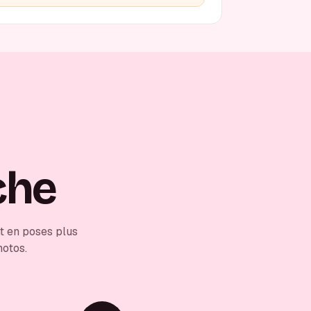
che
t en poses plus
hotos.