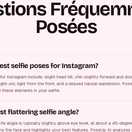
stions Fréquem
Posées
est selfie poses for Instagram?
or Instagram include: slight head tilt, chin slightly forward and do
ight-on), light from the front, and a relaxed natural expression. Po
 these elements in your selfie.
t flattering selfie angle?
fie angle is typically slightly above eye level, at about a 45-degre
ims the face and highlights your best features. PoseUp AI analyzes