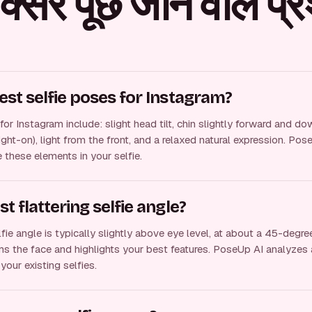
्सर पूछे जाने वाले प्र
est selfie poses for Instagram?
or Instagram include: slight head tilt, chin slightly forward and do
ight-on), light from the front, and a relaxed natural expression. Po
 these elements in your selfie.
t flattering selfie angle?
fie angle is typically slightly above eye level, at about a 45-degre
ims the face and highlights your best features. PoseUp AI analyzes
your existing selfies.