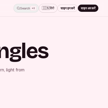
🇮🇳
हिंदी
Search
साइन इन करें
साइन अप करें
⌘K
ngles
n, light from