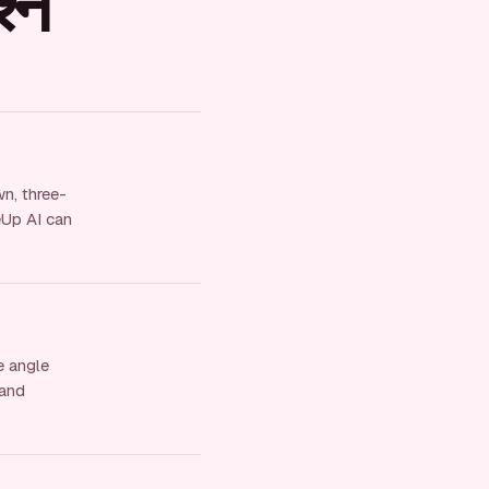
श्न
wn, three-
seUp AI can
e angle
 and